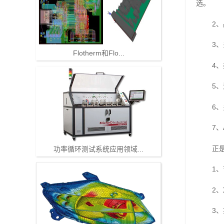
选。
2
3
Flotherm和Flo...
4
5
6
7
正
功率循环测试系统应用领域...
1
2
3