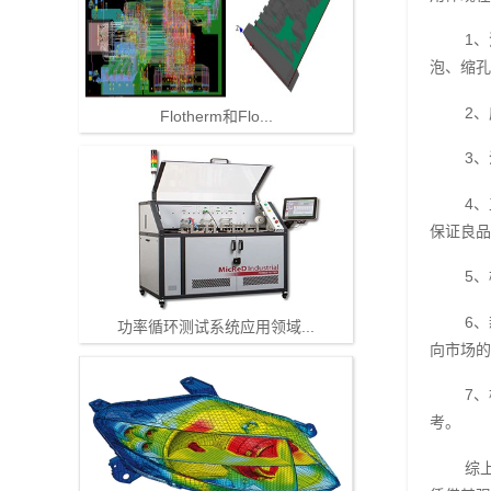
1
泡、缩孔
2
Flotherm和Flo...
3
4
保证良品
5
6
功率循环测试系统应用领域...
向市场的
7
考。
综