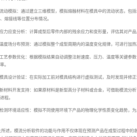
、流动模拟：通过建立三维模型，模拟熔融材料在模具中的流动状态，包
、熔接线等位置分布情况。
、应力应变分析：计算成型后零件内部的残余应力和变形量，评估其对产品
、温度场分布预测：通过模拟整个成型周期内的温度变化规律，可进行加
、工艺参数优化：根据模拟结果自动调整注射速度、压力、温度等关键参
率。
、模具设计验证：在实际加工前对模具结构进行虚拟测试，及时发现并修
、新材料开发支持：如果原材料是新型高分子材料或合金，可借助模流分
进程。
、检测环境适应性：模拟不同使用环境下产品的物理化学性质变化趋势，
上所述，模流分析软件的功能与作用不仅体现在预测产品在成型过程中的