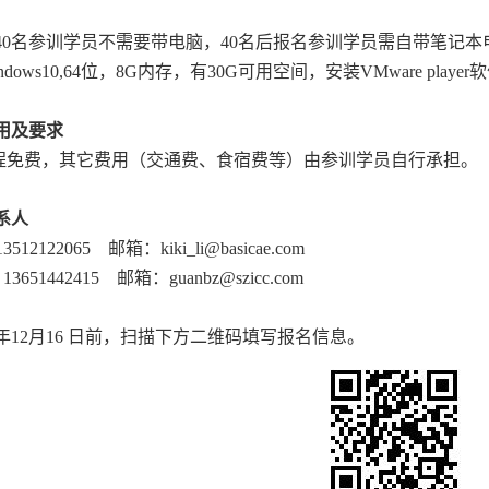
0名参训学员不需要带电脑，40名后报名参训学员需自带笔记本
ndows10,64
位，
8G
内存，有
30G
可用空间，安装
VMware player
软
用及要求
程免费，其它费用（交通费、食宿费等）由参训学员自行承担。
系人
12122065 邮箱：kiki_li@basicae.com
3651442415 邮箱：guanbz@szicc.com
年12月16 日前，扫描下方二维码填写报名信息。